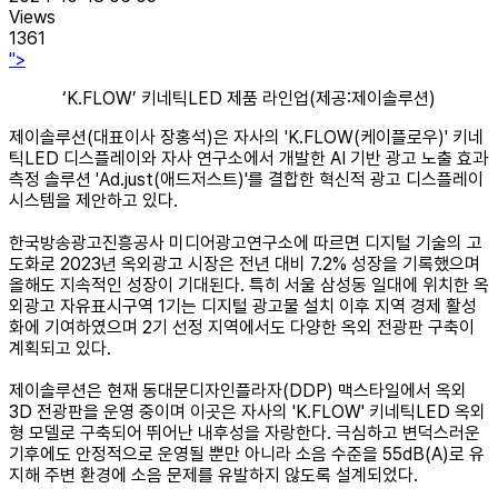
Views
1361
">
‘K.FLOW’ 키네틱LED 제품 라인업(제공:제이솔루션)
제이솔루션(대표이사 장홍석)은 자사의 'K.FLOW(케이플로우)' 키네
틱LED 디스플레이와 자사 연구소에서 개발한 AI 기반 광고 노출 효과
측정 솔루션 'Ad.just(애드저스트)'를 결합한 혁신적 광고 디스플레이
시스템을 제안하고 있다.
한국방송광고진흥공사 미디어광고연구소에 따르면 디지털 기술의 고
도화로 2023년 옥외광고 시장은 전년 대비 7.2% 성장을 기록했으며
올해도 지속적인 성장이 기대된다. 특히 서울 삼성동 일대에 위치한 옥
외광고 자유표시구역 1기는 디지털 광고물 설치 이후 지역 경제 활성
화에 기여하였으며 2기 선정 지역에서도 다양한 옥외 전광판 구축이
계획되고 있다.
제이솔루션은 현재 동대문디자인플라자(DDP) 맥스타일에서 옥외
3D 전광판을 운영 중이며 이곳은 자사의 'K.FLOW' 키네틱LED 옥외
형 모델로 구축되어 뛰어난 내후성을 자랑한다. 극심하고 변덕스러운
기후에도 안정적으로 운영될 뿐만 아니라 소음 수준을 55dB(A)로 유
지해 주변 환경에 소음 문제를 유발하지 않도록 설계되었다.