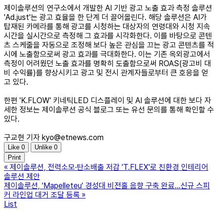
제이솔루션의 연구소에서 개발한 AI 기반 광고 노출 효과 측정 솔루션
'Ad.just'는 광고 효율을 한 단계 더 끌어올린다. 해당 솔루션은 AI가
탑재된 카메라를 통해 광고를 시청하는 대상자의 연령대와 시청 지속
시간을 실시간으로 측정해 그 효과를 시각화한다. 이를 바탕으로 콘텐
츠 스케줄을 자동으로 조정해 보다 높은 관심을 끄는 광고 콘텐츠를 적
시에 노출함으로써 광고 효과를 극대화한다. 이는 기존 옥외광고에서
측정이 어려웠던 노출 효과를 명확히 도출함으로써 ROAS(광고비 대
비 수익률)를 향상시키고 광고 및 전시 관계자들로부터 큰 호응을 얻
고 있다.
한편 'K.FLOW' 키네틱LED 디스플레이 및 AI 솔루션에 대한 보다 자
세한 정보는 제이솔루션 공식 블로그 또는 유선 문의를 통해 확인할 수
있다.
구교현 기자 kyo@etnews.com
Like
0
Unlike
0
Print
«
제이솔루션, 전력소모·탄소배출 저감 'T.FLEX'로 친환경 인테리어
솔루션 제안
제이솔루션, 'Mapelleteu' 경성대 비전홀 음향 구축 완료…신규 스피
커 라인업 대거 조달 등록
»
List