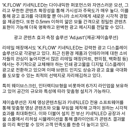
'K.FLOW' 키네틱LED는 다이내믹한 퍼포먼스와 자연스러운 모션, 그
리고 무한한 콘텐츠 확장성을 통해 가시성과 주목도가 매우 높다. 이를
통해 광고 효과를 극대화할 뿐 아니라 소비자에게 새로운 시각적 경험
을 제공한다. 또한 0.5mm 이하의 얇은 모듈 간격으로 정밀한 콘텐츠
표현이 가능해 더욱 명확하고 완벽한 광고 메시지를 전달할 수 있다.
광고 콘텐츠 효과 측정 솔루션 'Ad.just'(제공:제이솔루션)
리테일 매장에서도 'K.FLOW' 키네틱LED는 강력한 광고 디스플레이
솔루션으로 각광받고 있다. 최근 친환경 제품과 인테리어에 대한 소비
자들의 관심이 높아지면서 많은 리테일 매장(마트, 편의점, 백화점 등)
에서는 주기적으로 교체해야 하는 인쇄 광고물을 디지털 디스플레이
광고로 전환하고 있으며 이때 브랜드 인지도 상승과 광고 효율 극대화
를 도모할 수 있는 최적의 선택지로 자리매김하고 있다.
특히 웨이브스크린, 인터랙티브형을 비롯하여 6가지 라인업을 보유하
고 있어 공간의 규모와 특성에 따라 맞춤형 설치가 가능하다.
제이솔루션은 자체 영상콘텐츠팀과 키네틱LED 전용 소프트웨어를
통해 맞춤형 영상 콘텐츠와 모듈 무빙을 제작해 고객이 원하는 시각적
효과를 최대화한다. 이와 더불어 설치 전 부산 키네틱LED 공장과 서
울 쇼룸에서 리허설 시뮬레이션을 통해 클라이언트가 콘텐츠 결과물
을 미리 확인할 수 있어 고객 만족도를 한층 더 높이고 있다.