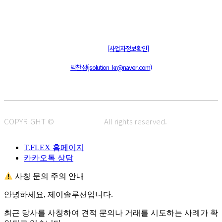
주식회사 제이솔루션 대표 : 장홍석 사업자번호 : [144-81-20848]
통신판매신고 : 제 2015-부산동구-00109호
[사업자정보확인]
주소 : 48820 부산광역시 동구 초량중로 14 (초량동) 애뜰안 102호
전화 : 051-466-1980
CPO :
박찬성(jsolution_kr@naver.com)
COPYRIGHT ©
J.SOLUTION.
All rights reserved.
T.FLEX 홈페이지
카카오톡 상담
사칭 문의 주의 안내
안녕하세요, 제이솔루션입니다.
최근 당사를 사칭하여 견적 문의나 거래를 시도하는 사례가 확