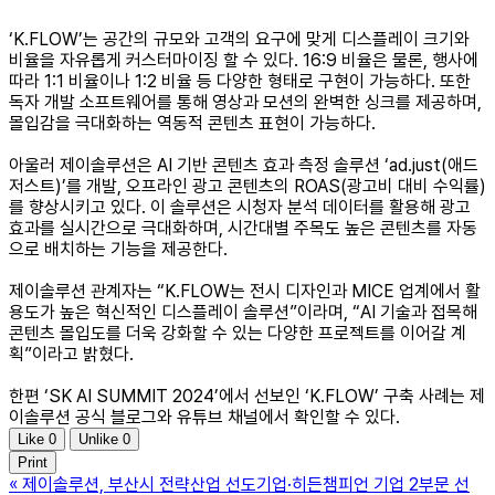
‘K.FLOW’는 공간의 규모와 고객의 요구에 맞게 디스플레이 크기와
비율을 자유롭게 커스터마이징 할 수 있다. 16:9 비율은 물론, 행사에
따라 1:1 비율이나 1:2 비율 등 다양한 형태로 구현이 가능하다. 또한
독자 개발 소프트웨어를 통해 영상과 모션의 완벽한 싱크를 제공하며,
몰입감을 극대화하는 역동적 콘텐츠 표현이 가능하다.
아울러 제이솔루션은 AI 기반 콘텐츠 효과 측정 솔루션 ‘ad.just(애드
저스트)’를 개발, 오프라인 광고 콘텐츠의 ROAS(광고비 대비 수익률)
를 향상시키고 있다. 이 솔루션은 시청자 분석 데이터를 활용해 광고
효과를 실시간으로 극대화하며, 시간대별 주목도 높은 콘텐츠를 자동
으로 배치하는 기능을 제공한다.
제이솔루션 관계자는 “K.FLOW는 전시 디자인과 MICE 업계에서 활
용도가 높은 혁신적인 디스플레이 솔루션”이라며, “AI 기술과 접목해
콘텐츠 몰입도를 더욱 강화할 수 있는 다양한 프로젝트를 이어갈 계
획”이라고 밝혔다.
한편 ‘SK AI SUMMIT 2024’에서 선보인 ‘K.FLOW’ 구축 사례는 제
이솔루션 공식 블로그와 유튜브 채널에서 확인할 수 있다.
Like
0
Unlike
0
Print
«
제이솔루션, 부산시 전략산업 선도기업·히든챔피언 기업 2부문 선