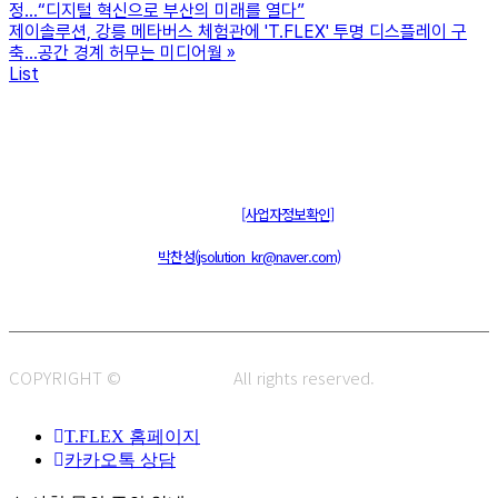
정…“디지털 혁신으로 부산의 미래를 열다”
제이솔루션, 강릉 메타버스 체험관에 'T.FLEX' 투명 디스플레이 구
축…공간 경계 허무는 미디어월
»
List
주식회사 제이솔루션 대표 : 장홍석 사업자번호 : [144-81-20848]
통신판매신고 : 제 2015-부산동구-00109호
[사업자정보확인]
주소 : 48820 부산광역시 동구 초량중로 14 (초량동) 애뜰안 102호
전화 : 051-466-1980
CPO :
박찬성(jsolution_kr@naver.com)
COPYRIGHT ©
J.SOLUTION.
All rights reserved.
T.FLEX 홈페이지
카카오톡 상담