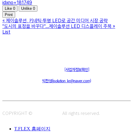
idxno=181749
Like
0
Unlike
0
Print
«
제이솔루션, 키네틱·투명 LED로 공간 미디어 시장 공략
"도시의 표정을 바꾸다"…제이솔루션 LED 디스플레이 주목
»
List
주식회사 제이솔루션 대표 : 장홍석 사업자번호 : [144-81-20848]
통신판매신고 : 제 2015-부산동구-00109호
[사업자정보확인]
주소 : 48820 부산광역시 동구 초량중로 14 (초량동) 애뜰안 102호
전화 : 051-466-1980
CPO :
박찬성(jsolution_kr@naver.com)
COPYRIGHT ©
J.SOLUTION.
All rights reserved.
T.FLEX 홈페이지