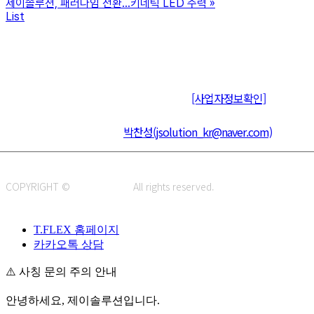
제이솔루션, 패러다임 전환…키네틱 LED 주력
»
List
주식회사 제이솔루션 대표 : 장홍석 사업자번호 : [144-81-20848]
통신판매신고 : 제 2015-부산동구-00109호
[사업자정보확인]
주소 : 48820 부산광역시 동구 초량중로 14 (초량동) 애뜰안 102호
전화 : 051-466-1980
CPO :
박찬성(jsolution_kr@naver.com)
COPYRIGHT ©
J.SOLUTION.
All rights reserved.
T.FLEX 홈페이지
카카오톡 상담
⚠️ 사칭 문의 주의 안내
안녕하세요, 제이솔루션입니다.