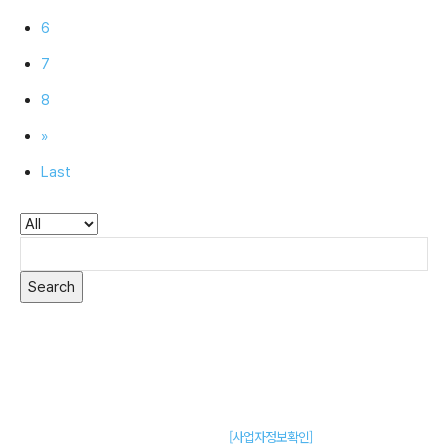
6
7
8
»
Last
Search
주식회사 제이솔루션 대표 : 장홍석 사업자번호 : [144-81-20848]
통신판매신고 : 제 2015-부산동구-00109호
[사업자정보확인]