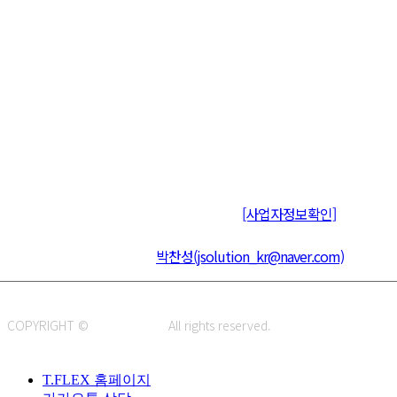
주식회사 제이솔루션 대표 : 장홍석 사업자번호 : [144-81-20848]
통신판매신고 : 제 2015-부산동구-00109호
[사업자정보확인]
주소 : 48820 부산광역시 동구 초량중로 14 (초량동) 애뜰안 102호
전화 : 051-466-1980
CPO :
박찬성(jsolution_kr@naver.com)
COPYRIGHT ©
J.SOLUTION.
All rights reserved.
T.FLEX 홈페이지