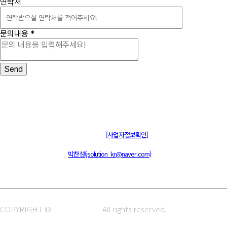
연락처
문의내용
*
Send
주식회사 제이솔루션 대표 : 장홍석 사업자번호 : [144-81-20848]
통신판매신고 : 제 2015-부산동구-00109호
[사업자정보확인]
주소 : 48820 부산광역시 동구 초량중로 14 (초량동) 애뜰안 102호
전화 : 051-466-1980
CPO :
박찬성(jsolution_kr@naver.com)
COPYRIGHT ©
J.SOLUTION.
All rights reserved.